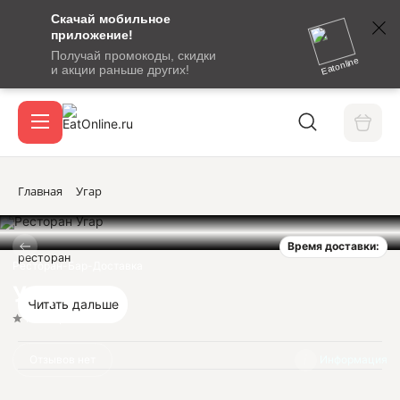
Скачай мобильное
номер
приложение!
SMS-
Получай промокоды, скидки
сообщение
Eatonline
и акции раньше других!
с
Акции
кодом
подтверждения
О сервисе
Главная
Угар
Время доставки:
Откры
ресторан
Вход / регистрация
Ресторан-Бар-Доставка
Угар
Читать дальше
Нет оценок
Отзывов нет
Информация