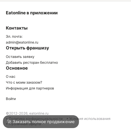
Eatonline в приложении
О
Контакты
О
Эл. почта:
admin@eatonline.ru
Открыть франшизу
Оставить заявку
Добавить ресторан бесплатно
Основное
Войти
О нас
Что с моим заказом?
Информация для партнеров
Город
Нижний Тагил
Войти
Написать в техподдержку
©2012-2026, eatonline.ru
• Политика конфиденциальности
• Условия использования
🚀 Заказать полное продвижение
• Публичная оферта